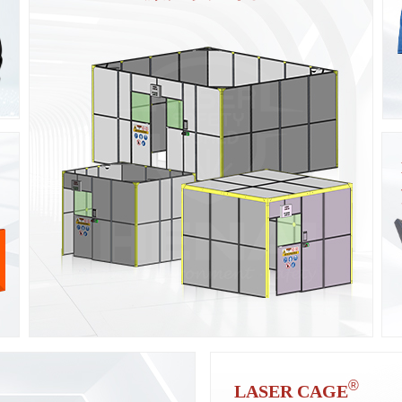
挡光板
适用
铝板
集成
铝板
符合“
®
LASER CAGE