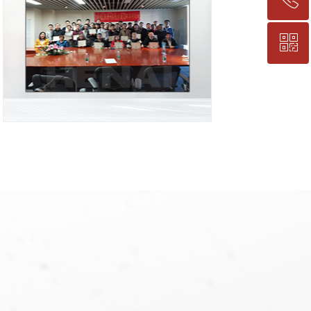
ꀥ
13601630820
官方公众号