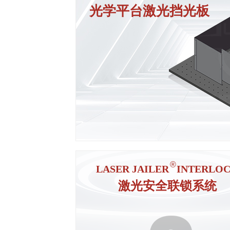
光学平台
激光挡光板
管理激光辐射的控制系统
安全门、进出口
广泛应用于大学和政府激光实验室、
医院手术室、激光制造和测试的地区
ꁹ
®
LASER JAILER INTERLO
激光安全联锁系统