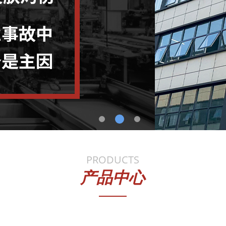
 发明专利实审
始于201
销全球
中国
标准”实测
依据“E
PRODUCTS
产品中心