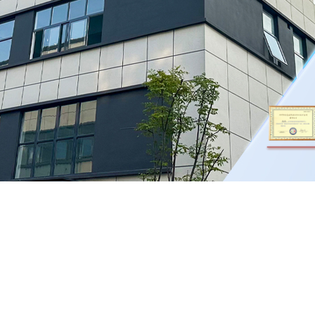
9年 · 授权发明专利
制造 · 畅销全球
N60825-4标准”实测
ꁹ