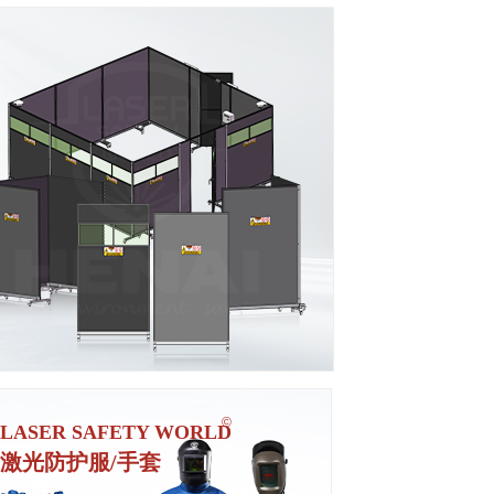
真正的激光防护服
非普通焊接劳保服、非普通阻燃隔热服
依据“EN60825-4标准”实测
ꁹ
©
LASER SAFETY WORLD
激光防护服/手套
专业级防护