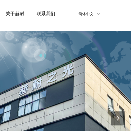
关于赫耐
联系我们
简体中文
ꀅ
2012
E
·激光安全专家
权·自有工厂
·高品质