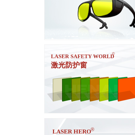
符合EN207标准
可定制防静电、UL认证V0级、
5VA级阻燃
ꁹ
真正的激光
©
LASER SAFETY WORLD
绝非普通喷漆
激光防护窗
非普通氧化
ꁹ
®
LASER HERO