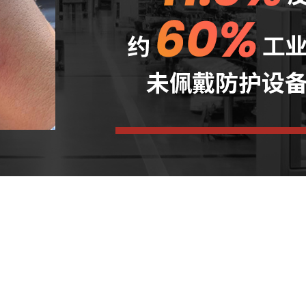
始于2019年 ·
中国制造 · 畅
依据“EN60825-4
ꁹ