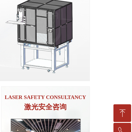
激光安全咨询培训
颁发授予学员权威认可的培训证书
ꁹ
LASER SAFETY CONSULTANCY
激光安全咨询
ꁸ
ꂅ
回到顶部