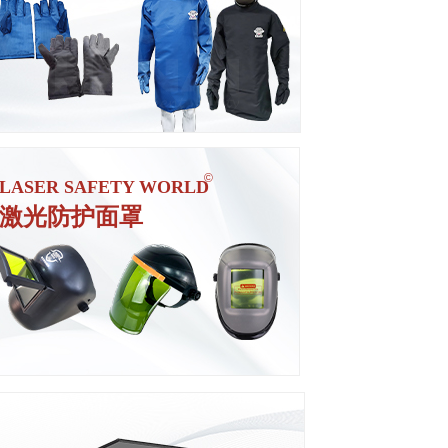
三种款式可选
可调节佩戴更舒适
ꁹ
于小型激光装置
©
LASER SAFETY WORLD
安全联锁和警报系统
激光防护面罩
EN60825-4标准”
支持设计定制
ꁹ