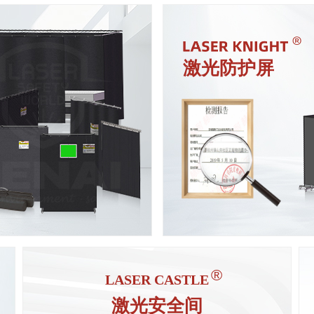
始于2015年
集成安全联锁和警报系统
激光防护屏
符合“EN60825-4标准”
支持设计定制
ꁹ
®
LASER CASTLE
激光安全间