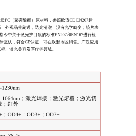
精选国标优质PC（聚碳酸酯）原材料，参照欧盟CE EN207标
高，外观晶莹剔透，透光清澈，没有光学畸变；镜片表
指令中关于激光护目镜的标准EN207和EN167进行检
结论国际互认，符合CE认证，可在欧盟地区销售。广泛应用
工程、激光美容及医疗等领域。
0-1230nm
1064nm；激光焊接；激光熔覆；激光切
洗；红外
+；OD4+；OD3+；OD7+
m, 38.4g