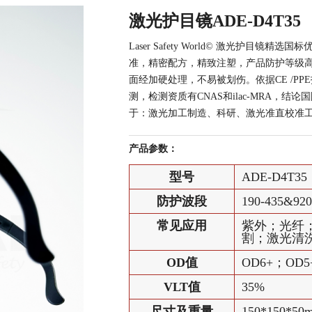
激光护目镜ADE-D4T35
Laser Safety World© 激光护目镜
准，精密配方，精致注塑，产品防护等级
面经加硬处理，不易被划伤。依据CE /PPE
测，检测资质有CNAS和ilac-MRA，
于：激光加工制造、科研、激光准直校准
产品参数：
型号
ADE-D4T35
防护波段
190-435&92
常见应用
紫外；光纤；
割；激光清
OD值
OD6+；OD5
VLT值
35%
尺寸及重量
150*150*50m