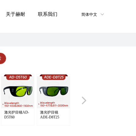
关于赫耐
联系我们
简体中文
ꀅ
索
넲
激光护目镜AD-
激光护目镜
D5T60
ADE-D8T25