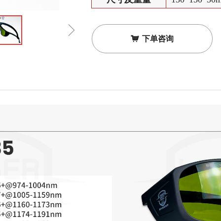
ꁇ
낙
下单咨询