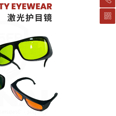
ꀥ
回到顶部
13601630820
官方公众号